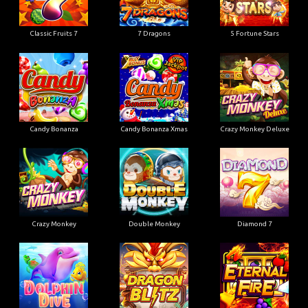
Classic Fruits 7
7 Dragons
5 Fortune Stars
Candy Bonanza
Candy Bonanza Xmas
Crazy Monkey Deluxe
Crazy Monkey
Double Monkey
Diamond 7