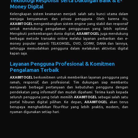
Teknologi Responsif serta Dukungan Bank & E-
Money Digital
Kelengkapan sistem keamanan menjadi salah satu kunci utama dalam
menjaga kenyamanan dan privasi pengguna. Oleh karena itu,
AXA88TOGEL
mengembangkan sistem engine yang stabil dan responsif
untuk mendukung pengalaman penggunaan yang lebih optimal.
Mengikuti perkembangan dunia digital,
AXA88TOGEL
juga mendukung
berbagai metode transaksi online melalui layanan perbankan dan e-
money populer seperti TELKOMSEL, OVO, GOPAY, DANA dan lainnya,
sehingga memudahkan pengguna dalam melakukan aktivitas digital
kapan saja.
Layanan Pengguna Profesional & Komitmen
Pengalaman Terbaik
AXA88TOGEL
berkomitmen untuk memberikan layanan pengguna yang
ramah, responsif, dan profesional. Tim dukungan siap membantu
menjawab berbagai pertanyaan dan kebutuhan pengguna dengan
pendekatan yang informatif dan mudah dipahami. Terima kasih kepada
seluruh pengguna yang telah memilih
AXA88TOGEL
sebagai salah satu
portal hiburan digital pilihan. Ke depan,
AXA88TOGEL
akan terus
berupaya menghadirkan fitur-fitur yang lebih praktis, modern, dan
nyaman digunakan setiap hari.