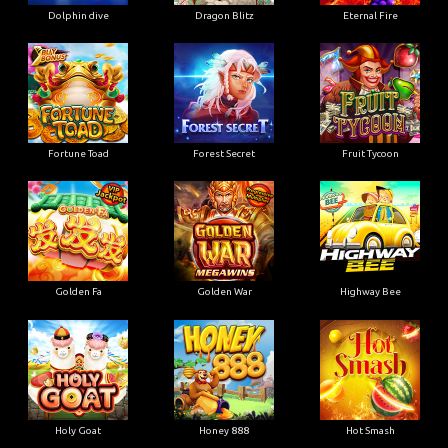
Dolphin dive
Dragon Blitz
Eternal Fire
Fortune Toad
Forest Secret
Fruit Tycoon
Golden Fa
Golden War
Highway Bee
Holy Goat
Honey 888
Hot Smash