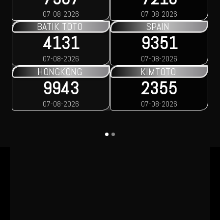
07-08-2026
07-08-2026
TEXAS
8131
07-08-2026