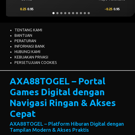
0.25
0.95
0.00
0.62
0.00
TENTANG KAMI
BANTUAN
PERATURAN
INFORMASI BANK
HUBUNGI KAMI
KEBIJAKAN PRIVASI
PERSETUJUAN COOKIES
AXA88TOGEL – Portal
Games Digital dengan
Navigasi Ringan & Akses
Cepat
AXA88TOGEL – Platform Hiburan Digital dengan
Tampilan Modern & Akses Praktis