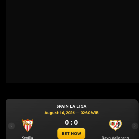
SPAIN LA LIGA
August 16, 2026 — 00:30 WIB
0 : 0
Previous
Ne
BET NOW
 Vallecano
Alaves
Get