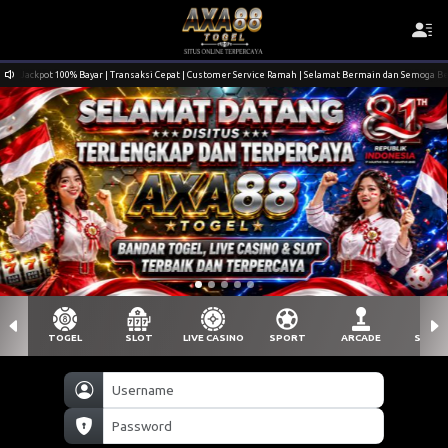
Jackpot 100% Bayar | Transaksi Cepat | Customer Service Ramah | Selamat Bermain dan Semoga 
TOGEL
SLOT
LIVE CASINO
SPORT
ARCADE
SABU