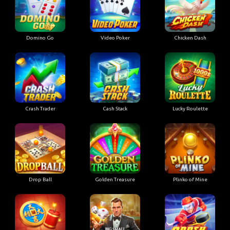
Domino Go
Video Poker
Chicken Dash
Crash Trader
Cash Stack
Lucky Roulette
Drop Ball
Golden Treasure
Plinko of Mine