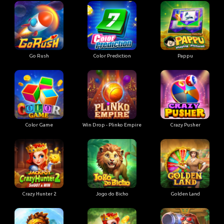
Go Rush
Color Prediction
Pappu
Color Game
Win Drop - Plinko Empire
Crazy Pusher
Crazy Hunter 2
Jogo do Bicho
Golden Land