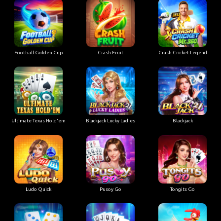
Football Golden Cup
Crash Fruit
Crash Cricket Legend
Ultimate Texas Hold'em
Blackjack Lucky Ladies
Blackjack
Ludo Quick
Pusoy Go
Tongits Go