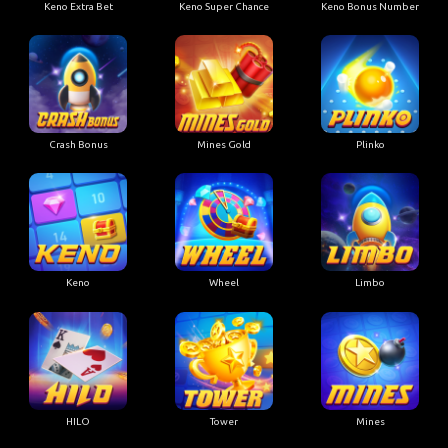
Keno Extra Bet
Keno Super Chance
Keno Bonus Number
Crash Bonus
Mines Gold
Plinko
Keno
Wheel
Limbo
HILO
Tower
Mines