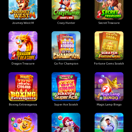
Joumey West M
Crazy Hunter
Secret Treasure
Dragon Treasure
Go For Champion
Fortune Gems Scratch
Boxing Extravaganza
Super Ace Scratch
Magic Lamp Bingo