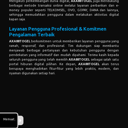
Mengikuti perkembangan dunia digital,
AXA88TOGEL
juga mendukung
berbagai metode transaksi online melalui layanan perbankan dan e-
money populer seperti TELKOMSEL, OVO, GOPAY, DANA dan lainnya,
sehingga memudahkan pengguna dalam melakukan aktivitas digital
kapan saja.
Layanan Pengguna Profesional & Komitmen
Pengalaman Terbaik
AXA88TOGEL
berkomitmen untuk memberikan layanan pengguna yang
ramah, responsif, dan profesional. Tim dukungan siap membantu
menjawab berbagai pertanyaan dan kebutuhan pengguna dengan
pendekatan yang informatif dan mudah dipahami. Terima kasih kepada
seluruh pengguna yang telah memilih
AXA88TOGEL
sebagai salah satu
portal hiburan digital pilihan. Ke depan,
AXA88TOGEL
akan terus
berupaya menghadirkan fitur-fitur yang lebih praktis, modern, dan
nyaman digunakan setiap hari.