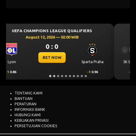
UEFA CHAMPIONS LEAGUE QUALIFIERS
August 12, 2026 — 01:30 WIB
0 : 0
Previous
Next
BET NOW
SK Sturm Graz
Fenerbahce
-0.5
0.95
0.5
0.87
TENTANG KAMI
BANTUAN
PERATURAN
INFORMASI BANK
HUBUNGI KAMI
KEBIJAKAN PRIVASI
PERSETUJUAN COOKIES