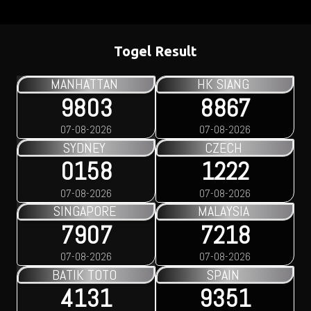
Togel Result
MANHATTAN
HK SIANG
9803
8867
07-08-2026
07-08-2026
SYDNEY
CZECH
0158
1222
07-08-2026
07-08-2026
SINGAPORE
MALAYSIA
7907
7218
07-08-2026
07-08-2026
BATIK TOTO
SPAIN
4131
9351