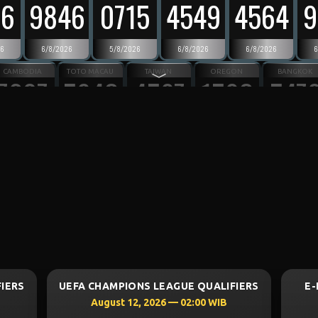
16
9846
0715
4549
4564
9
26
6/8/2026
5/8/2026
6/8/2026
6/8/2026
6
CAMBODIA
TOTO MACAU
TAIWAN
OREGON
BANGKOK
7607
5843
4587
1593
547
6/8/2026
6/8/2026
6/8/2026
6/8/2026
6/8/2026
NAL
E-FOOTBALL F24 INTERNATIONAL
E-
FRIENDLY
August 7, 2026 — 06:15 WIB