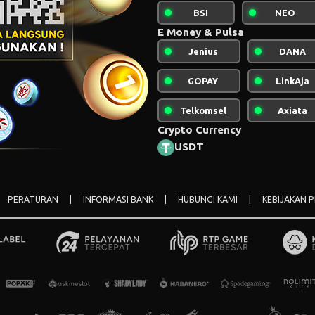
BSI
NEO
E Money & Pulsa
Jenius
DANA
GOPAY
LinkAja
Telkomsel
Axiata
Crypto Currency
USDT
PERATURAN
|
INFORMASI BANK
|
HUBUNGI KAMI
|
KEBIJAKAN P