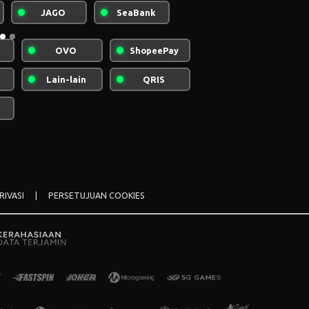
JAGO
SeaBank
OVO
ShopeePay
Lain-lain
QRIS
RIVASI
|
PERSETUJUAN COOKIES