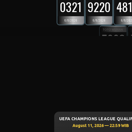
0321
9220
48
6/8/2026
6/8/2026
6/8/20
TOTO WUHAN
5883
7/8/2026
E-FOOTBALL F24 INTERNATIO
FRIENDLY
August 7, 2026 — 06:00 WIB