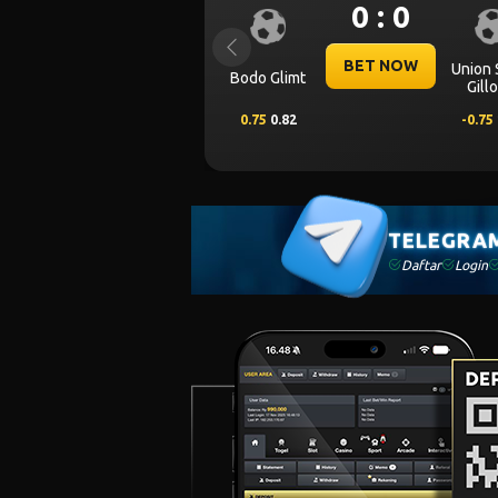
0 : 0
Previous
BET NOW
e-Spain
e-Fin
1.25
0.59
-1.25
TELEGRA
Daftar
Login