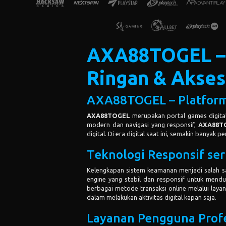
AXA88TOGEL – P
Ringan & Akses
AXA88TOGEL – Platform 
AXA88TOGEL
merupakan portal games digital
modern dan navigasi yang responsif,
AXA88T
digital. Di era digital saat ini, semakin banya
Teknologi Responsif se
Kelengkapan sistem keamanan menjadi salah s
engine yang stabil dan responsif untuk mend
berbagai metode transaksi online melalui la
dalam melakukan aktivitas digital kapan saja.
Layanan Pengguna Prof