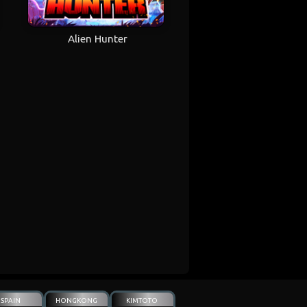
Alien Hunter
SPAIN
HONGKONG
KIMTOTO