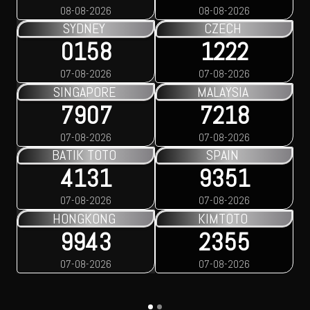
08-08-2026
08-08-2026
SYDNEY
CZECH
0158
1222
07-08-2026
07-08-2026
SINGAPORE
MALAYSIA
7907
7218
07-08-2026
07-08-2026
BATIK TOTO
SPAIN
4131
9351
07-08-2026
07-08-2026
HONGKONG
KIMTOTO
9943
2355
07-08-2026
07-08-2026